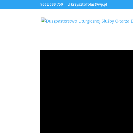
662 099 750
krzysztofolas@wp.pl