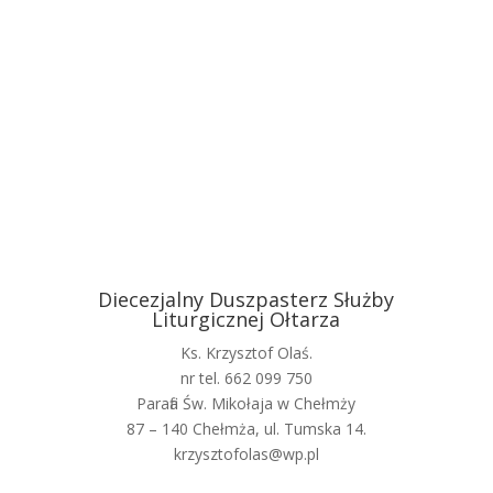
Diecezjalny Duszpasterz Służby
Liturgicznej Ołtarza
Ks. Krzysztof Olaś.
nr tel. 662 099 750
Parafia Św. Mikołaja w Chełmży
87 – 140 Chełmża, ul. Tumska 14.
krzysztofolas@wp.pl