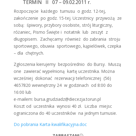
TERMIN II 07 – 09.02.2011 r.
Rozpoczęcie każdego turnusu o godz. 12-tej,
zakończenie po godz. 15-tej. Uczestnicy przywożą ze
sobą: śpiwory, przybory osobiste, strój liturgiczny,
różaniec, Pismo Święte i notatnik lub zeszyt z
długopisem. Zachęcamy również do zabrania stroju
sportowego, obuwia sportowego, kąpielówek, czepka
– dla chętnych.
Zgłoszenia kierujemy bezpośrednio do Bursy. Muszą
one zawierać wypełnioną kartę uczestnika. Można
wcześniej dokonać rezerwacji telefonicznej (56)
4657820 wewnętrzny 24 w godzinach od 8:00 do
16:00 lub
e-mailem: bursa.grudziadz@diecezja.torun.pl
Koszt od uczestnika wynosi 40 zł. Liczba miejsc
ograniczona do 40 uczestników na jednym turnusie.
Do pobrania Karta-kwalifikacyjna.doc
ZAPRASZAM
🙂