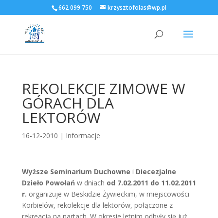
662 099 750
krzysztofolas@wp.pl
REKOLEKCJE ZIMOWE W
GÓRACH DLA
LEKTORÓW
16-12-2010
|
Informacje
Wyższe Seminarium Duchowne
i
Diecezjalne
Dzieło Powołań
w dniach
od 7.02.2011 do 11.02.2011
r.
organizuje w Beskidzie Żywieckim, w miejscowości
Korbielów, rekolekcje dla lektorów, połączone z
rekreacją na nartach. W okresie letnim odbyły się już