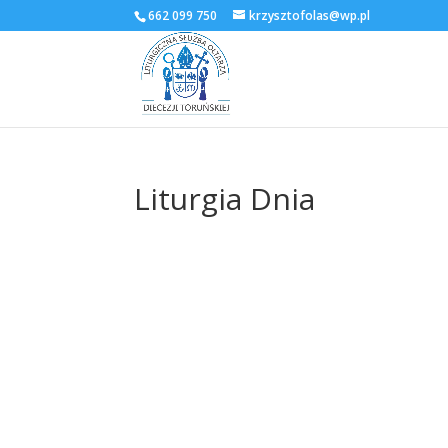
662 099 750
krzysztofolas@wp.pl
Liturgia Dnia