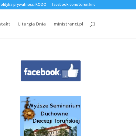
Polityka prywatności RODO
facebook.com/torun.knc
ntakt
Liturgia Dnia
ministranci.pl