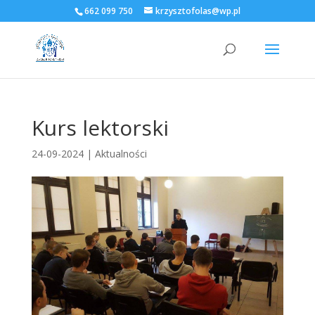
662 099 750
krzysztofolas@wp.pl
Kurs lektorski
24-09-2024
|
Aktualności