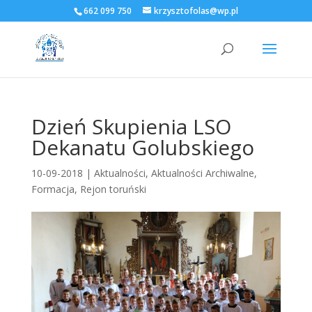
662 099 750
krzysztofolas@wp.pl
Dzień Skupienia LSO
Dekanatu Golubskiego
10-09-2018
|
Aktualności
,
Aktualności Archiwalne
,
Formacja
,
Rejon toruński