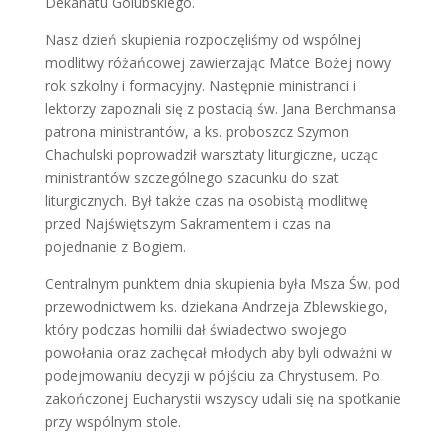
Dekanatu Golubskiego.
Nasz dzień skupienia rozpoczęliśmy od wspólnej
modlitwy różańcowej zawierzając Matce Bożej nowy
rok szkolny i formacyjny. Następnie ministranci i
lektorzy zapoznali się z postacią św. Jana Berchmansa
patrona ministrantów, a ks. proboszcz Szymon
Chachulski poprowadził warsztaty liturgiczne, ucząc
ministrantów szczególnego szacunku do szat
liturgicznych. Był także czas na osobistą modlitwę
przed Najświętszym Sakramentem i czas na
pojednanie z Bogiem.
Centralnym punktem dnia skupienia była Msza Św. pod
przewodnictwem ks. dziekana Andrzeja Zblewskiego,
który podczas homilii dał świadectwo swojego
powołania oraz zachęcał młodych aby byli odważni w
podejmowaniu decyzji w pójściu za Chrystusem. Po
zakończonej Eucharystii wszyscy udali się na spotkanie
przy wspólnym stole.