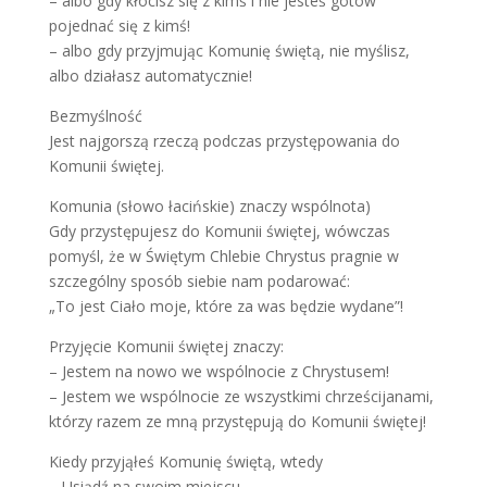
– albo gdy kłócisz się z kimś i nie jesteś gotów
pojednać się z kimś!
– albo gdy przyjmując Komunię świętą, nie myślisz,
albo działasz automatycznie!
Bezmyślność
Jest najgorszą rzeczą podczas przystępowania do
Komunii świętej.
Komunia (słowo łacińskie) znaczy wspólnota)
Gdy przystępujesz do Komunii świętej, wówczas
pomyśl, że w Świętym Chlebie Chrystus pragnie w
szczególny sposób siebie nam podarować:
„To jest Ciało moje, które za was będzie wydane”!
Przyjęcie Komunii świętej znaczy:
– Jestem na nowo we wspólnocie z Chrystusem!
– Jestem we wspólnocie ze wszystkimi chrześcijanami,
którzy razem ze mną przystępują do Komunii świętej!
Kiedy przyjąłeś Komunię świętą, wtedy
– Usiądź na swoim miejscu,