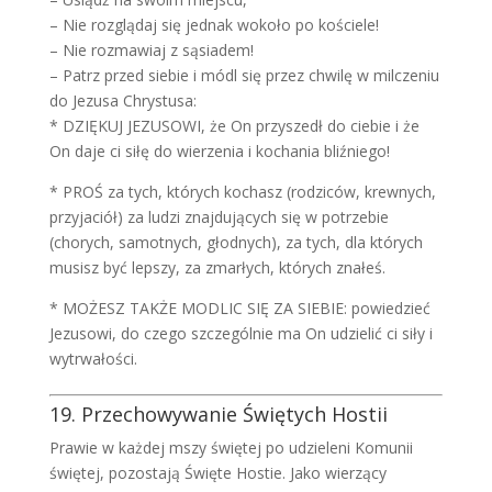
– Nie rozglądaj się jednak wokoło po kościele!
– Nie rozmawiaj z sąsiadem!
– Patrz przed siebie i módl się przez chwilę w milczeniu
do Jezusa Chrystusa:
* DZIĘKUJ JEZUSOWI, że On przyszedł do ciebie i że
On daje ci siłę do wierzenia i kochania bliźniego!
* PROŚ za tych, których kochasz (rodziców, krewnych,
przyjaciół) za ludzi znajdujących się w potrzebie
(chorych, samotnych, głodnych), za tych, dla których
musisz być lepszy, za zmarłych, których znałeś.
* MOŻESZ TAKŻE MODLIC SIĘ ZA SIEBIE: powiedzieć
Jezusowi, do czego szczególnie ma On udzielić ci siły i
wytrwałości.
19. Przechowywanie Świętych Hostii
Prawie w każdej mszy świętej po udzieleni Komunii
świętej, pozostają Święte Hostie. Jako wierzący