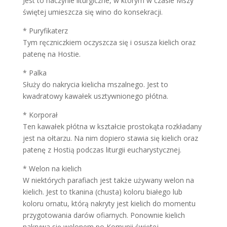
Jest to naczynie liturgiczne, w którym w czasie Mszy
świętej umieszcza się wino do konsekracji.
* Puryfikaterz
Tym ręczniczkiem oczyszcza się i osusza kielich oraz
patenę na Hostie.
* Palka
Służy do nakrycia kielicha mszalnego. Jest to
kwadratowy kawałek usztywnionego płótna.
* Korporał
Ten kawałek płótna w kształcie prostokąta rozkładany
jest na ołtarzu. Na nim dopiero stawia się kielich oraz
patenę z Hostią podczas liturgii eucharystycznej.
* Welon na kielich
W niektórych parafiach jest także używany welon na
kielich. Jest to tkanina (chusta) koloru białego lub
koloru ornatu, którą nakryty jest kielich do momentu
przygotowania darów ofiarnych. Ponownie kielich
nakrywa się welonem po Komunii świętej.