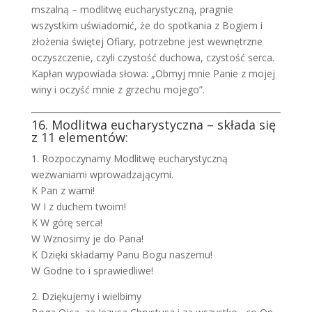
mszalną – modlitwę eucharystyczną, pragnie
wszystkim uświadomić, że do spotkania z Bogiem i
złożenia świętej Ofiary, potrzebne jest wewnętrzne
oczyszczenie, czyli czystość duchowa, czystość serca.
Kapłan wypowiada słowa: „Obmyj mnie Panie z mojej
winy i oczyść mnie z grzechu mojego”.
16. Modlitwa eucharystyczna – składa się
z 11 elementów:
1. Rozpoczynamy Modlitwę eucharystyczną
wezwaniami wprowadzającymi.
K Pan z wami!
W I z duchem twoim!
K W górę serca!
W Wznosimy je do Pana!
K Dzięki składamy Panu Bogu naszemu!
W Godne to i sprawiedliwe!
2. Dziękujemy i wielbimy