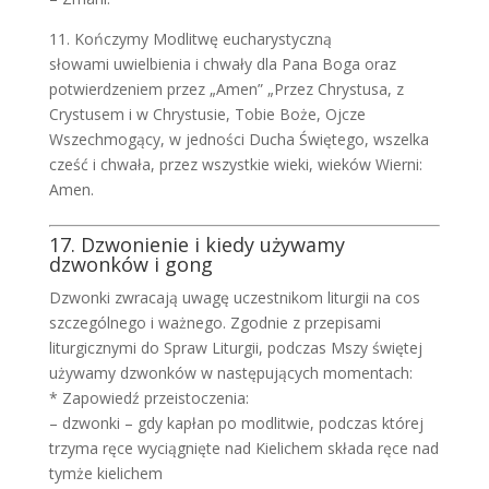
11. Kończymy Modlitwę eucharystyczną
słowami uwielbienia i chwały dla Pana Boga oraz
potwierdzeniem przez „Amen” „Przez Chrystusa, z
Crystusem i w Chrystusie, Tobie Boże, Ojcze
Wszechmogący, w jedności Ducha Świętego, wszelka
cześć i chwała, przez wszystkie wieki, wieków Wierni:
Amen.
17. Dzwonienie i kiedy używamy
dzwonków i gong
Dzwonki zwracają uwagę uczestnikom liturgii na cos
szczególnego i ważnego. Zgodnie z przepisami
liturgicznymi do Spraw Liturgii, podczas Mszy świętej
używamy dzwonków w następujących momentach:
* Zapowiedź przeistoczenia:
– dzwonki – gdy kapłan po modlitwie, podczas której
trzyma ręce wyciągnięte nad Kielichem składa ręce nad
tymże kielichem