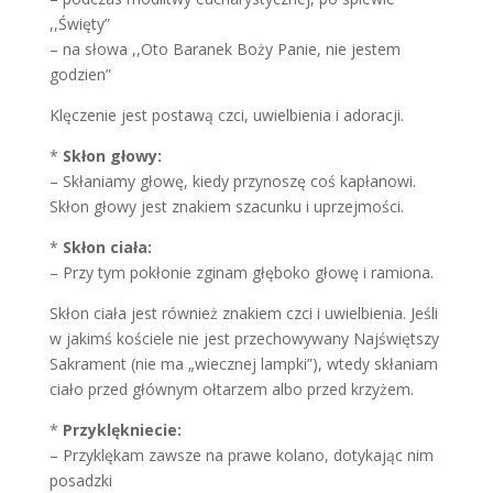
,,Święty”
– na słowa ,,Oto Baranek Boży Panie, nie jestem
godzien”
Klęczenie jest postawą czci, uwielbienia i adoracji.
*
Skłon głowy:
– Skłaniamy głowę, kiedy przynoszę coś kapłanowi.
Skłon głowy jest znakiem szacunku i uprzejmości.
*
Skłon ciała:
– Przy tym pokłonie zginam głęboko głowę i ramiona.
Skłon ciała jest również znakiem czci i uwielbienia. Jeśli
w jakimś kościele nie jest przechowywany Najświętszy
Sakrament (nie ma „wiecznej lampki”), wtedy skłaniam
ciało przed głównym ołtarzem albo przed krzyżem.
*
Przyklękniecie:
– Przyklękam zawsze na prawe kolano, dotykając nim
posadzki