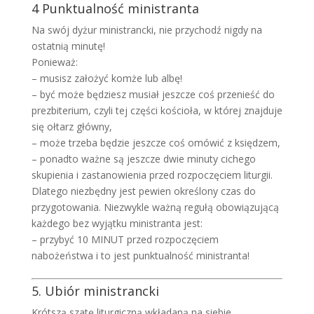
4 Punktualność ministranta
Na swój dyżur ministrancki, nie przychodź nigdy na
ostatnią minutę!
Ponieważ:
– musisz założyć komże lub albę!
– być może będziesz musiał jeszcze coś przenieść do
prezbiterium, czyli tej części kościoła, w której znajduje
się ołtarz główny,
– może trzeba będzie jeszcze coś omówić z księdzem,
– ponadto ważne są jeszcze dwie minuty cichego
skupienia i zastanowienia przed rozpoczęciem liturgii.
Dlatego niezbędny jest pewien określony czas do
przygotowania. Niezwykle ważną regułą obowiązującą
każdego bez wyjątku ministranta jest:
– przybyć 10 MINUT przed rozpoczęciem
nabożeństwa i to jest punktualność ministranta!
5. Ubiór ministrancki
Krótszą szatę liturgiczną wkładaną na siebie,