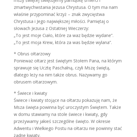
mszy świętej świętujemy pamiątkę śmierci i
zmartwychwstania Jezusa Chrystusa. O tym ma nam
właśnie przypominać krzyż – znak zwycięstwa
Chrystusa i Jego największej miłości. Pamiętaj o
słowach Jezusa z Ostatniej Wieczerzy:
„To jest moje Ciało, które za waz będzie wydane”.
„To jest moja Krew, która za was będzie wylana”.
* Obrus ołtarzowy
Ponieważ ołtarz jest świętym Stołem Pana, na którym
sprawuje się Ucztę Paschalną, czyli Mszę świętą,
dlatego leży na nim także obrus. Nazywamy go
obrusem ołtarzowym.
* Świece i kwiaty
Świece i kwiaty stojące na ołtarzu pokazuję nam, że
Msza święta powinna być uroczystym Świętem. Także
w domu stawiamy na stole świece i kwiaty, gdy
przeżywamy jakieś szczególne święto. W okresie
Adwentu i Wielkiego Postu na ołtarzu nie powinny stać
żadne kwiaty.