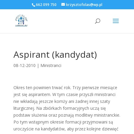
662 099 750
krzysztofolas@wp.pl
Aspirant (kandydat)
08-12-2010
|
Ministranci
Okres ten powinien trwać rok. Trzy pierwsze miesiące
jest się aspirantem. W tym czasie przyszli ministranci
nie wkładają jeszcze komży ani żadnej innej szaty
liturgicznej. Na zbiórkach formacyjnych uczą się
podstaw służenia oraz poznają modlitwy ministranckie.
Po tym wstępnym okresie formacji przyjmowani są
uroczyście na kandydatów, aby przez kolejne dziewięć