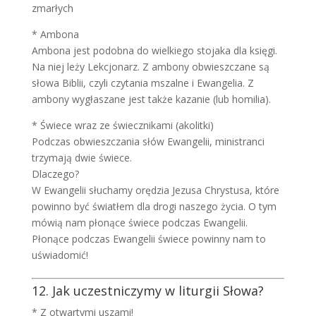
zmarłych
* Ambona
Ambona jest podobna do wielkiego stojaka dla księgi.
Na niej leży Lekcjonarz. Z ambony obwieszczane są
słowa Biblii, czyli czytania mszalne i Ewangelia. Z
ambony wygłaszane jest także kazanie (lub homilia).
* Świece wraz ze świecznikami (akolitki)
Podczas obwieszczania słów Ewangelii, ministranci
trzymają dwie świece.
Dlaczego?
W Ewangelii słuchamy orędzia Jezusa Chrystusa, które
powinno być światłem dla drogi naszego życia. O tym
mówią nam płonące świece podczas Ewangelii.
Płonące podczas Ewangelii świece powinny nam to
uświadomić!
12. Jak uczestniczymy w liturgii Słowa?
* Z otwartymi uszami!