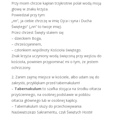
Przy moim chrzcie kapłan trzykrotnie polał wodą moją
głowę w znaku krzyża.
Powiedział przy tym:
„nn”, ja ciebie chrzczę w imię Ojca i syna i Ducha
Świętego” („nn” to twoje imię).
Przez chrzest Święty stałem się:
– dzieckiem Boga,
– chrześcijaninem,
– członkiem wspólnoty Kościoła świętego.
Znak krzyża uczyniony wodą święconą przy wejściu do
kościoła, powinien przypominać mi o tym, że jestem
ochrzczony.
2. Zanim zajmę miejsce w kościele, albo udam się do
zakrystii, przyklękam przed tabernakulum!
–
Tabernakulum
to szafka stojąca na środku ołtarza
przyściennego, na osobnej podstawie w pobliżu
ołtarza głównego lub w osobnej kaplicy.
– Tabernakulum służy do przechowywania
Najświętszego Sakramentu, czyli Świętych Hostii!