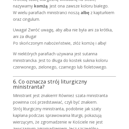
nazywamy
komżą
. Jest ona zawsze koloru białego.
W wielu parafiach ministranci noszą
albę
z kapturkiem
oraz cingulum.
Uwaga! Zwróć uwagę, aby alba nie była ani za krótka,
ani za długa!
Po skończonym nabożeństwie, złóż komżę i albę!
W niektórych parafiach używana jest sutanna
ministrancka. Jest to długa do kostek suknia koloru
czerwonego, zielonego, czarnego lub fioletowego.
6. Co oznacza strój liturgiczny
ministranta?
Ministrant jest znakiem! Również szata ministranta
powinna coś przedstawiać, czyli być znakiem.
Strój liturgiczny ministranta, podobnie jak szaty
kapłana podczas sprawowania liturgii, pokazują
wierzącym, że zgromadzenie w Kościele nie jest
zwyczajnym zgromadzeniem, lecz szczególną