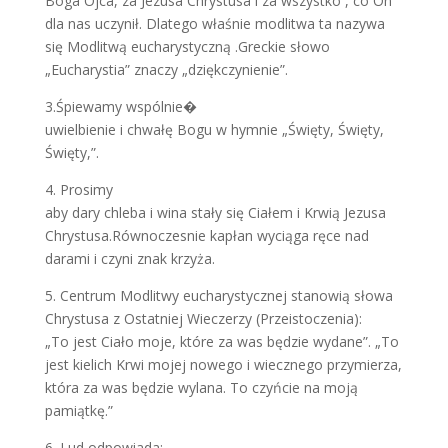
Boga Ojca, za Jezusa Chrystusa i za wszystko , co On
dla nas uczynił. Dlatego właśnie modlitwa ta nazywa
się Modlitwą eucharystyczną .Greckie słowo
„Eucharystia” znaczy „dziękczynienie”.
3.Śpiewamy wspólnie�
uwielbienie i chwałę Bogu w hymnie „Święty, Święty,
Święty,”.
4. Prosimy
aby dary chleba i wina stały się Ciałem i Krwią Jezusa
Chrystusa.Równoczesnie kapłan wyciąga ręce nad
darami i czyni znak krzyża.
5. Centrum Modlitwy eucharystycznej stanowią słowa
Chrystusa z Ostatniej Wieczerzy (Przeistoczenia):
„To jest Ciało moje, które za was będzie wydane”. „To
jest kielich Krwi mojej nowego i wiecznego przymierza,
która za was będzie wylana. To czyńcie na moją
pamiątkę.”
6. Lud odpowiada: