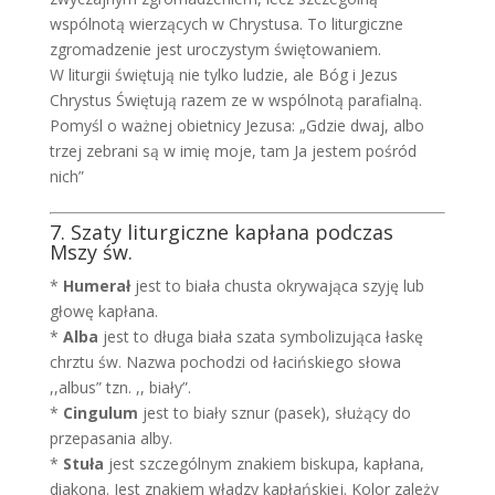
wspólnotą wierzących w Chrystusa. To liturgiczne
zgromadzenie jest uroczystym świętowaniem.
W liturgii świętują nie tylko ludzie, ale Bóg i Jezus
Chrystus Świętują razem ze w wspólnotą parafialną.
Pomyśl o ważnej obietnicy Jezusa: „Gdzie dwaj, albo
trzej zebrani są w imię moje, tam Ja jestem pośród
nich”
7. Szaty liturgiczne kapłana podczas
Mszy św.
*
Humerał
jest to biała chusta okrywająca szyję lub
głowę kapłana.
*
Alba
jest to długa biała szata symbolizująca łaskę
chrztu św. Nazwa pochodzi od łacińskiego słowa
,,albus” tzn. ,, biały”.
*
Cingulum
jest to biały sznur (pasek), służący do
przepasania alby.
*
Stuła
jest szczególnym znakiem biskupa, kapłana,
diakona. Jest znakiem władzy kapłańskiej. Kolor zależy