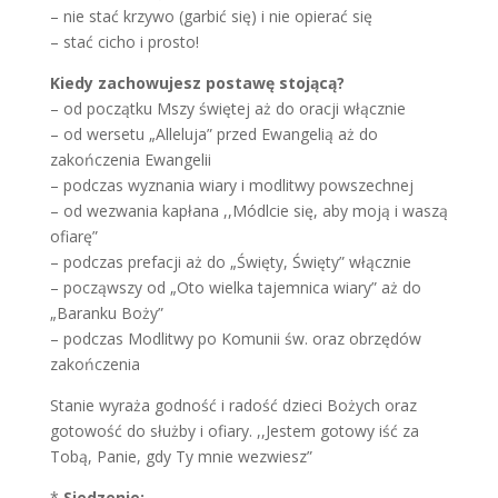
– nie stać krzywo (garbić się) i nie opierać się
– stać cicho i prosto!
Kiedy zachowujesz postawę stojącą?
– od początku Mszy świętej aż do oracji włącznie
– od wersetu „Alleluja” przed Ewangelią aż do
zakończenia Ewangelii
– podczas wyznania wiary i modlitwy powszechnej
– od wezwania kapłana ,,Módlcie się, aby moją i waszą
ofiarę”
– podczas prefacji aż do „Święty, Święty” włącznie
– począwszy od „Oto wielka tajemnica wiary” aż do
„Baranku Boży”
– podczas Modlitwy po Komunii św. oraz obrzędów
zakończenia
Stanie wyraża godność i radość dzieci Bożych oraz
gotowość do służby i ofiary. ,,Jestem gotowy iść za
Tobą, Panie, gdy Ty mnie wezwiesz”
*
Siedzenie: