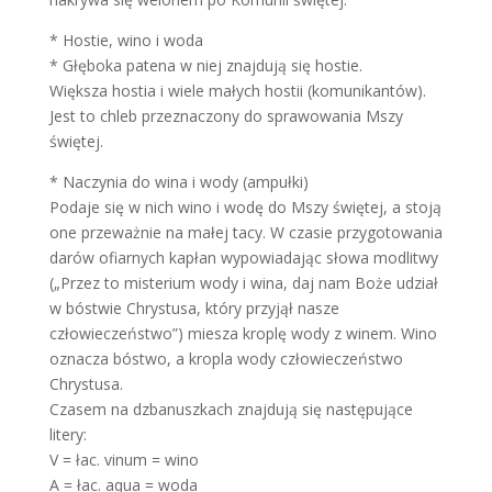
* Hostie, wino i woda
* Głęboka patena w niej znajdują się hostie.
Większa hostia i wiele małych hostii (komunikantów).
Jest to chleb przeznaczony do sprawowania Mszy
świętej.
* Naczynia do wina i wody (ampułki)
Podaje się w nich wino i wodę do Mszy świętej, a stoją
one przeważnie na małej tacy. W czasie przygotowania
darów ofiarnych kapłan wypowiadając słowa modlitwy
(„Przez to misterium wody i wina, daj nam Boże udział
w bóstwie Chrystusa, który przyjął nasze
człowieczeństwo”) miesza kroplę wody z winem. Wino
oznacza bóstwo, a kropla wody człowieczeństwo
Chrystusa.
Czasem na dzbanuszkach znajdują się następujące
litery:
V = łac. vinum = wino
A = łac. aqua = woda