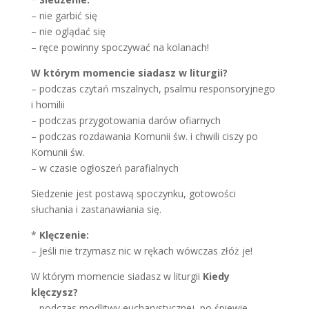
– nie garbić się
– nie oglądać się
– ręce powinny spoczywać na kolanach!
W którym momencie siadasz w liturgii?
– podczas czytań mszalnych, psalmu responsoryjnego
i homilii
– podczas przygotowania darów ofiarnych
– podczas rozdawania Komunii św. i chwili ciszy po
Komunii św.
– w czasie ogłoszeń parafialnych
Siedzenie jest postawą spoczynku, gotowości
słuchania i zastanawiania się.
*
Klęczenie:
– Jeśli nie trzymasz nic w rękach wówczas złóż je!
W którym momencie siadasz w liturgii
Kiedy
klęczysz?
– podczas modlitwy eucharystycznej, po śpiewie