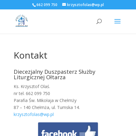
662 099 750
krzysztofolas@wp.pl
Kontakt
Diecezjalny Duszpasterz Służby
Liturgicznej Ołtarza
Ks. Krzysztof Olaś.
nr tel. 662 099 750
Parafia Św. Mikołaja w Chełmży
87 – 140 Chełmża, ul. Tumska 14.
krzysztofolas@wp.pl