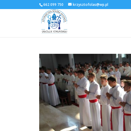
662 099 750
krzysztofolas@wp.pl