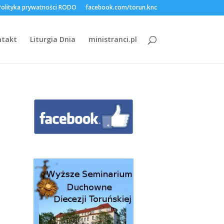
Polityka prywatności RODO
facebook.com/torun.knc
ntakt
Liturgia Dnia
ministranci.pl