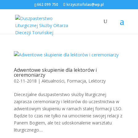
662 099 750
krzysztofolas@wp.pl
Adwentowe skupienie dla lektorów i
ceremoniarzy
02-11-2018
|
Aktualności
,
Formacja
,
Lektorzy
Diecezjalne duszpasterstwo służby liturgicznej
zaprasza ceremoniarzy i lektorów do uczestnictwa w
adwentowym skupieniu w ramach stałej formacji LSO.
Będzie to czas nie tylko na umocnienie swojej relacji z
Panem Bogiem, ale też udoskonalenie warsztatu
liturgicznego....